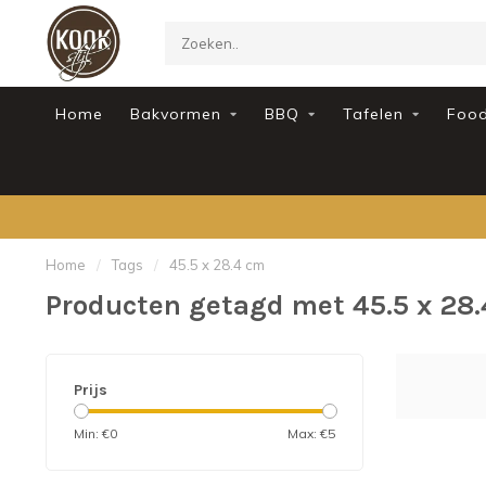
Home
Bakvormen
BBQ
Tafelen
Foo
Home
/
Tags
/
45.5 x 28.4 cm
Producten getagd met 45.5 x 28
Prijs
Min: €
0
Max: €
5