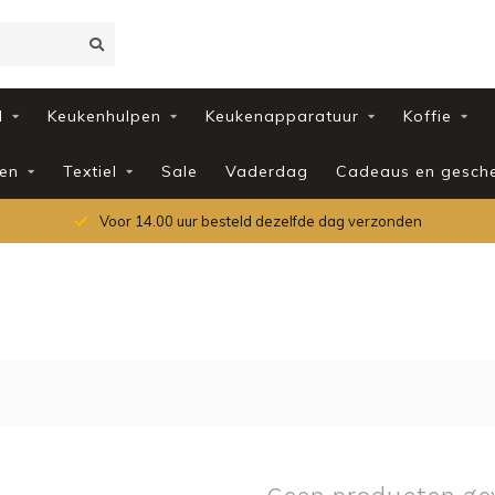
d
Keukenhulpen
Keukenapparatuur
Koffie
en
Textiel
Sale
Vaderdag
Cadeaus en gesch
Voor 14.00 uur besteld dezelfde dag verzonden