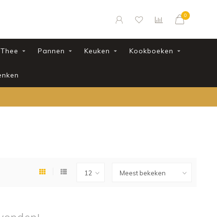
0
Thee
Pannen
Keuken
Kookboeken
enken