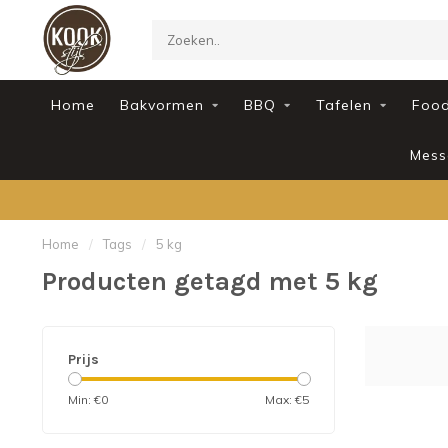
Home
Bakvormen
BBQ
Tafelen
Foo
Mess
Home
/
Tags
/
5 kg
Producten getagd met 5 kg
Prijs
Min: €
0
Max: €
5