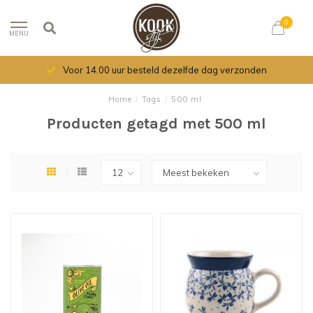
0
MENU
Voor 14.00 uur besteld dezelfde dag verzonden
Home
/
Tags
/
500 ml
Producten getagd met 500 ml