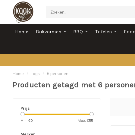
Home
Bakvormen
BBQ
Tafelen
Foo
Home
/
Tags
/
6 personen
Producten getagd met 6 persone
Prijs
Min: €
0
Max: €
55
Merken