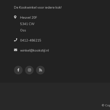
De Kookwinkel voor iedere kok!
Heuvel 20F
5341 CW
Oss
0412-486215
winkel@kookstijl.nl
© Cop