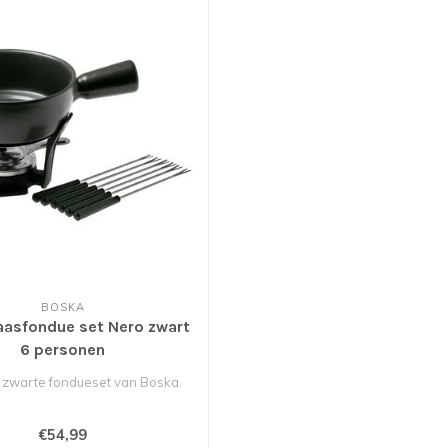
BOSKA
aasfondue set Nero zwart
6 personen
 zwarte fondueset van Boska.
€54,99