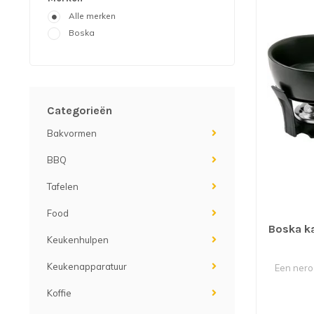
Alle merken
Boska
Categorieën
Bakvormen
BBQ
Tafelen
Food
Boska k
Keukenhulpen
Keukenapparatuur
Een nero
Koffie