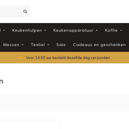
d
Keukenhulpen
Keukenapparatuur
Koffie
Messen
Textiel
Sale
Cadeaus en geschenken
Voor 14.00 uur besteld dezelfde dag verzonden
n