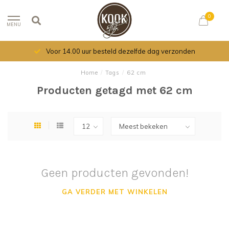
0
MENU
Voor 14.00 uur besteld dezelfde dag verzonden
Home
/
Tags
/
62 cm
Producten getagd met 62 cm
Geen producten gevonden!
GA VERDER MET WINKELEN