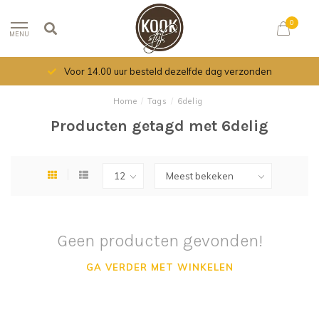
0
MENU
Voor 14.00 uur besteld dezelfde dag verzonden
Home
/
Tags
/
6delig
Producten getagd met 6delig
Geen producten gevonden!
GA VERDER MET WINKELEN