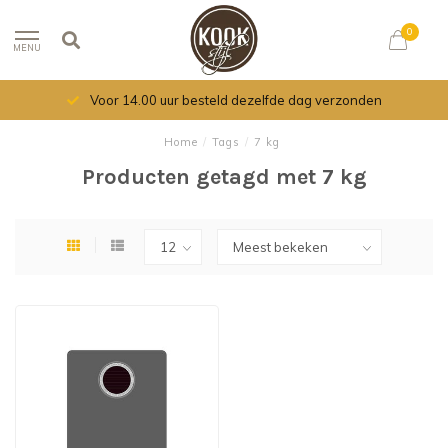
0
MENU
Voor 14.00 uur besteld dezelfde dag verzonden
Home
/
Tags
/
7 kg
Producten getagd met 7 kg