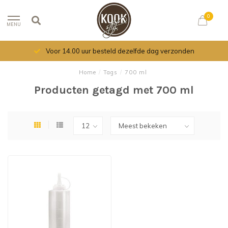
0
MENU
Voor 14.00 uur besteld dezelfde dag verzonden
Home
/
Tags
/
700 ml
Producten getagd met 700 ml