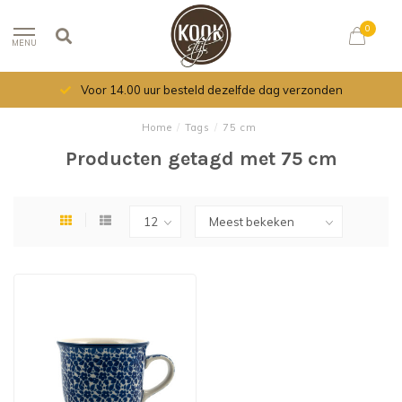
0
MENU
Voor 14.00 uur besteld dezelfde dag verzonden
Home
/
Tags
/
75 cm
Producten getagd met 75 cm