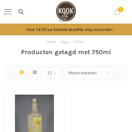
0
MENU
Voor 14.00 uur besteld dezelfde dag verzonden
Home
/
Tags
/
750ml
Producten getagd met 750ml