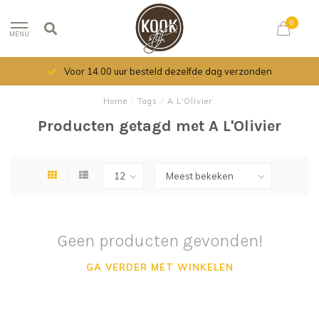
0
MENU
Voor 14.00 uur besteld dezelfde dag verzonden
Home
/
Tags
/
A L'Olivier
Producten getagd met A L'Olivier
Geen producten gevonden!
GA VERDER MET WINKELEN