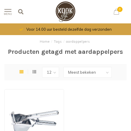
0
MENU
Voor 14.00 uur besteld dezelfde dag verzonden
Home
/
Tags
/
aardappelpers
Producten getagd met aardappelpers