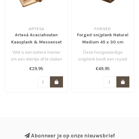
ARTESA
FORGED
Artesà Acaciahouten
Forged snijplank Naturel
Kaasplank & Messenset
Medium 45 x 30 cm
Acaciahout
Wat is een betere manier
Deze hoogwaardige
om een etentje af te sluiten
snijplank biedt een royaal
dan met een heerlijke kaas..
oppervlak van 45x30 cm,
€29,95
€49,95
ideaal voor..
Abonneer je op onze nieuwsbrief