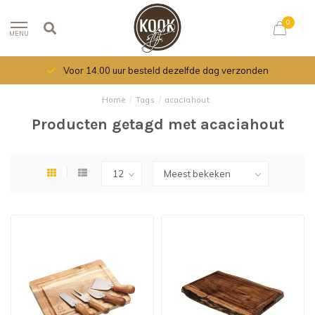
0
MENU
Voor 14.00 uur besteld dezelfde dag verzonden
Home
/
Tags
/
acaciahout
Producten getagd met acaciahout