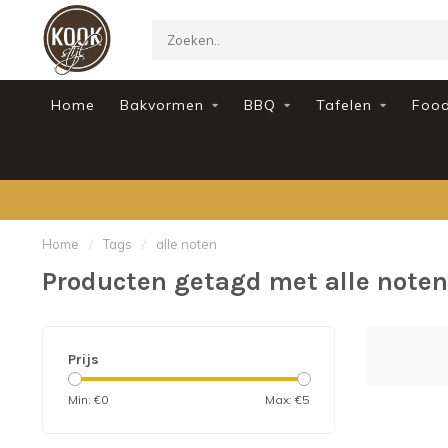
Home
Bakvormen
BBQ
Tafelen
Foo
Home
/
Tags
/
alle noten
Producten getagd met alle noten
Prijs
Min: €
0
Max: €
5