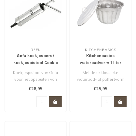
GEFU
KITCHENBASICS
Gefu koekjespers/
Kitchenbasics
koekjespistool Cookie
waterbadvorm 1 liter
Koekjespistool van Gefu
Met deze klassieke
voor het opspuiten van
waterbad- of poffertvorm
jouw koekjes; wel in 20
van Kitchen Basics maak je
€28,95
€25,95
verschill..
Groninger..