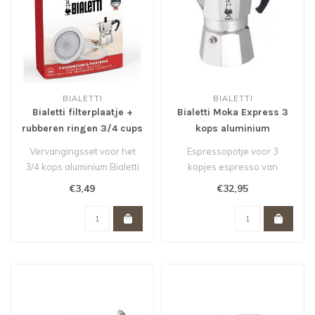
BIALETTI
BIALETTI
Bialetti filterplaatje +
Bialetti Moka Express 3
rubberen ringen 3/4 cups
kops aluminium
Vervangingsset voor het
Espressopotje voor 3
3/4 kops aluminium Bialetti
kopjes espresso van
espressopotje...
Bialetti. In vrijwel elk
€3,49
€32,95
Italiaans huis..