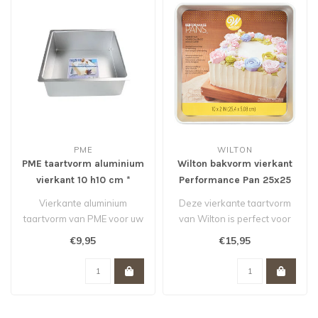
PME
WILTON
PME taartvorm aluminium
Wilton bakvorm vierkant
vierkant 10 h10 cm *
Performance Pan 25x25
cm
Vierkante aluminium
Deze vierkante taartvorm
taartvorm van PME voor uw
van Wilton is perfect voor
stapel (bruids)taart. De
stapeltaarten voor bruiloft..
€9,95
€15,95
geanodise..