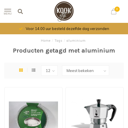
0
MENU
Voor 14.00 uur besteld dezelfde dag verzonden
Home
/
Tags
/
aluminium
Producten getagd met aluminium