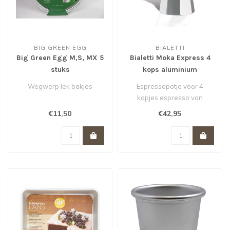
BIG GREEN EGG
BIALETTI
Big Green Egg M,S, MX 5
Bialetti Moka Express 4
stuks
kops aluminium
Wegwerp lek bakjes
Espressopotje voor 4
kopjes espresso van
Bialetti. In vrijwel elk
€11,50
€42,95
Italiaans huis..