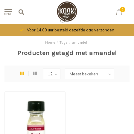
0
MENU
Voor 14.00 uur besteld dezelfde dag verzonden
Home
/
Tags
/
amandel
Producten getagd met amandel