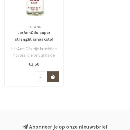
LORANN
LorAnnOils super
strenght smaakstof
amandel 3.7 ml
LorAnn Oils zijn krachtige
flavors, die ondanks de
naam doet vermoeden
€2,50
geen plan..
Abonneer je op onze nieuwsbrief