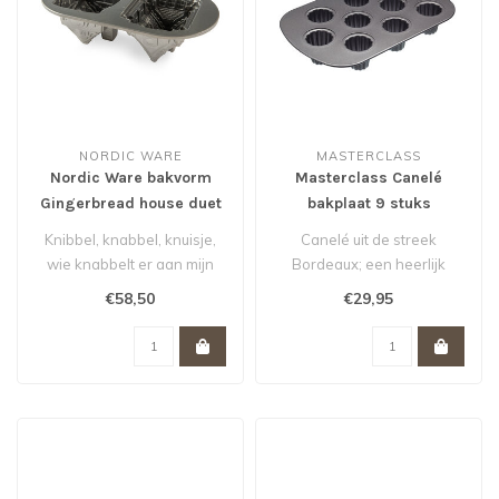
NORDIC WARE
MASTERCLASS
Nordic Ware bakvorm
Masterclass Canelé
Gingerbread house duet
bakplaat 9 stuks
pan
antikleef
Knibbel, knabbel, knuisje,
Canelé uit de streek
wie knabbelt er aan mijn
Bordeaux; een heerlijk
huisje? Zeg nou zelf; wie k..
Frans gebakje met vanille
€58,50
€29,95
en rum. O..