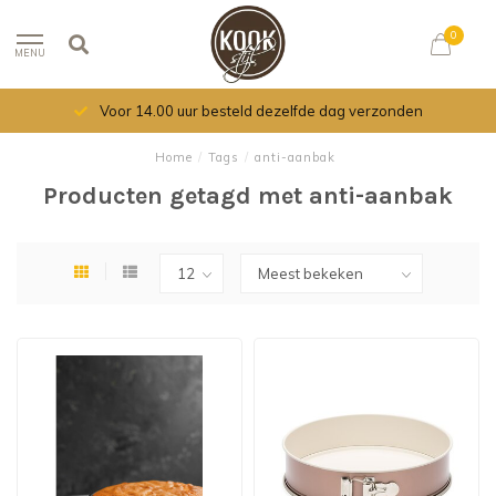
0
MENU
Voor 14.00 uur besteld dezelfde dag verzonden
Home
/
Tags
/
anti-aanbak
Producten getagd met anti-aanbak