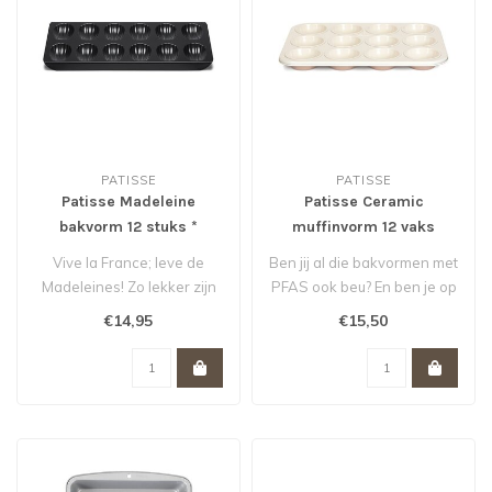
PATISSE
PATISSE
Patisse Madeleine
Patisse Ceramic
bakvorm 12 stuks *
muffinvorm 12 vaks
Vive la France; leve de
Ben jij al die bakvormen met
Madeleines! Zo lekker zijn
PFAS ook beu? En ben je op
deze schelpvormige
zoek naar een gezonde va..
€14,95
€15,50
cakejes. M..