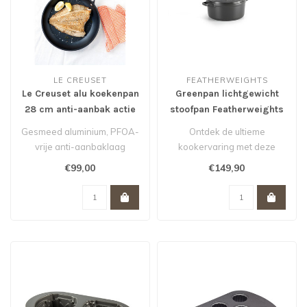
LE CREUSET
FEATHERWEIGHTS
Le Creuset alu koekenpan
Greenpan lichtgewicht
28 cm anti-aanbak actie
stoofpan Featherweights
van 155,- voor 99,- *
met keramische
Gesmeed aluminium, PFOA-
Ontdek de ultieme
antikleeflaag met deksel
vrije anti-aanbaklaag
kookervaring met deze
zwart 26 cm
geschikt voor alle warmte
hoogwaardige lichtgewicht
€99,00
€149,90
bronnen..
braadpan van G..