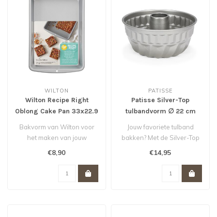
WILTON
PATISSE
Wilton Recipe Right
Patisse Silver-Top
Oblong Cake Pan 33x22.9
tulbandvorm ∅ 22 cm
cm
Bakvorm van Wilton voor
Jouw favoriete tulband
het maken van jouw
bakken? Met de Silver-Top
plaatcake of brownies. Met
tulbandvorm van Patisse
€8,90
€14,95
antikleefl..
succes ..