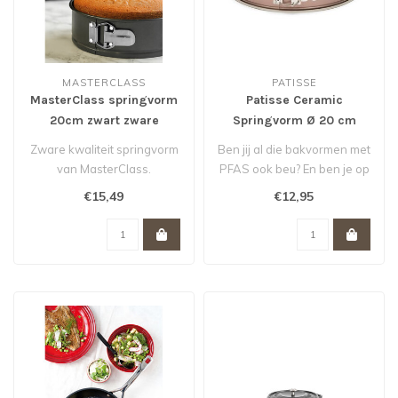
MASTERCLASS
PATISSE
MasterClass springvorm
Patisse Ceramic
20cm zwart zware
Springvorm Ø 20 cm
kwaliteit
Zware kwaliteit springvorm
Ben jij al die bakvormen met
van MasterClass.
PFAS ook beu? En ben je op
zoek naar een gezonde va..
€15,49
€12,95