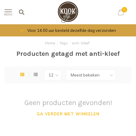
0
MENU
Voor 14.00 uur besteld dezelfde dag verzonden
Home
/
Tags
/
anti-kleef
Producten getagd met anti-kleef
Geen producten gevonden!
GA VERDER MET WINKELEN