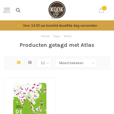
0
MENU
Voor 14.00 uur besteld dezelfde dag verzonden
Home
/
Tags
/
Atlas
Producten getagd met Atlas