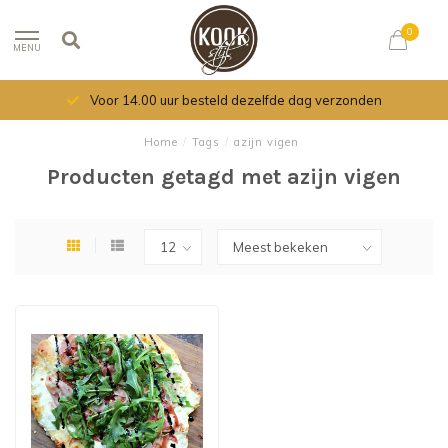
0
MENU
Voor 14.00 uur besteld dezelfde dag verzonden
Home
/
Tags
/
azijn vigen
Producten getagd met azijn vigen