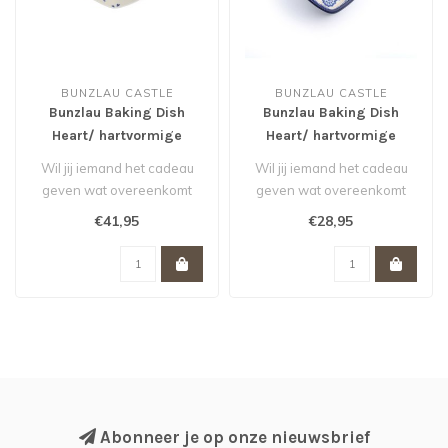
BUNZLAU CASTLE
BUNZLAU CASTLE
Bunzlau Baking Dish
Bunzlau Baking Dish
Heart/ hartvormige
Heart/ hartvormige
schaal 720 ml - Hearts
schaal 160 ml - Lace
Wil jij iemand het cadeau
Wil jij iemand het cadeau
geven wat overeenkomt
geven wat overeenkomt
met jouw gevoel? Stop dan
met jouw gevoel? Stop dan
€41,95
€28,95
met zo..
met zo..
Abonneer je op onze nieuwsbrief