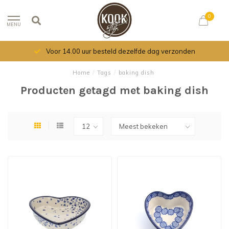
0
MENU
Voor 14.00 uur besteld dezelfde dag verzonden
Home
/
Tags
/
baking dish
Producten getagd met baking dish