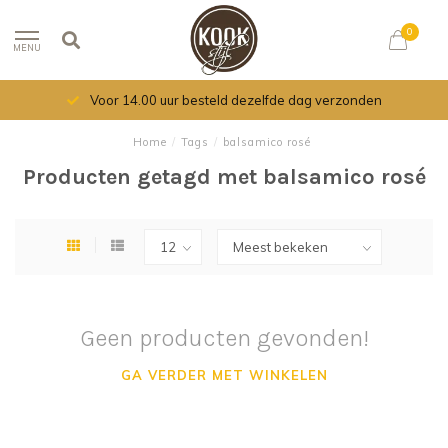
0
MENU
Voor 14.00 uur besteld dezelfde dag verzonden
Home
/
Tags
/
balsamico rosé
Producten getagd met balsamico rosé
Geen producten gevonden!
GA VERDER MET WINKELEN