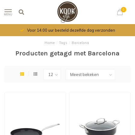
0
MENU
Voor 14.00 uur besteld dezelfde dag verzonden
Home
/
Tags
/
Barcelona
Producten getagd met Barcelona