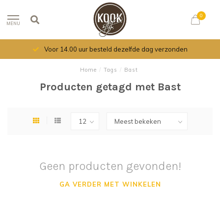
0
MENU
Voor 14.00 uur besteld dezelfde dag verzonden
Home
/
Tags
/
Bast
Producten getagd met Bast
Geen producten gevonden!
GA VERDER MET WINKELEN