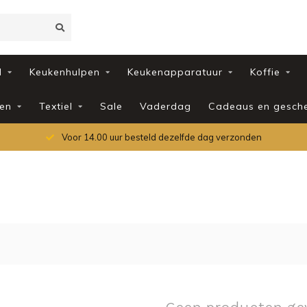
d
Keukenhulpen
Keukenapparatuur
Koffie
en
Textiel
Sale
Vaderdag
Cadeaus en gesch
Voor 14.00 uur besteld dezelfde dag verzonden