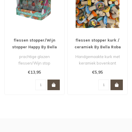
flessen stopper/Wijn
flessen stopper kurk /
stopper Happy By Bella
ceramiek By Bella Roba
Roba assorti
assorti
prachtige glazen
Handgemaakte kurk met
flessen/Wijn stop
keramiek bovenkant
in verschillende
beschilderd met citroenen.
€13,95
€5,95
uitvoeringen : Ananas
Handig om b..
,cact..