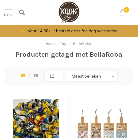
0
MENU
Voor 14.00 uur besteld dezelfde dag verzonden
Home
/
Tags
/
BellaRoba
Producten getagd met BellaRoba