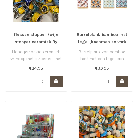
flessen stopper /wijn
Borrelplank bamboe met
stopper ceramiek By
tegel ,kaasmes en vork
Bella Roba assorti
By Bella Roba assorti
Handgemaakte keramiek
Borrelplank van bamboe
wijndop met citroenen. met
hout met een tegel erin
afsluitdopje
verwerkt. incl kaasmes en
€14,95
€33,95
Verkrijgbaar in v..
vork
V..