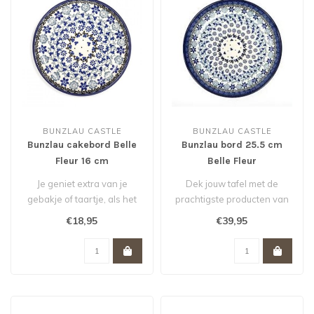
BUNZLAU CASTLE
BUNZLAU CASTLE
Bunzlau cakebord Belle
Bunzlau bord 25.5 cm
Fleur 16 cm
Belle Fleur
Je geniet extra van je
Dek jouw tafel met de
gebakje of taartje, als het
prachtigste producten van
ligt op dit stijlvolle cakeb..
Bunzlau Castle. Zeg nou
€18,95
€39,95
zelf: di..