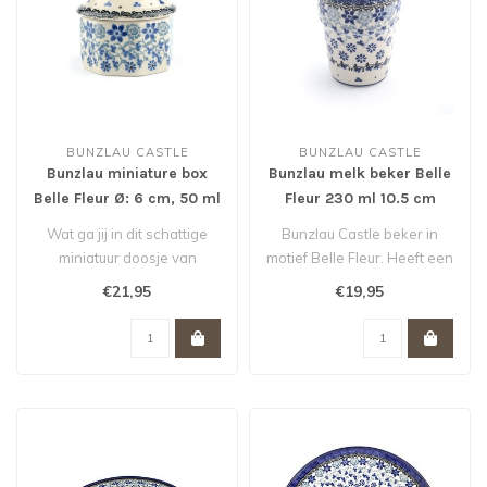
BUNZLAU CASTLE
BUNZLAU CASTLE
Bunzlau miniature box
Bunzlau melk beker Belle
Belle Fleur Ø: 6 cm, 50 ml
Fleur 230 ml 10.5 cm
Wat ga jij in dit schattige
Bunzlau Castle beker in
miniatuur doosje van
motief Belle Fleur. Heeft een
Bunzlau doen? Een paar
inhoud van 230 ml en is id..
€21,95
€19,95
bonbons,..