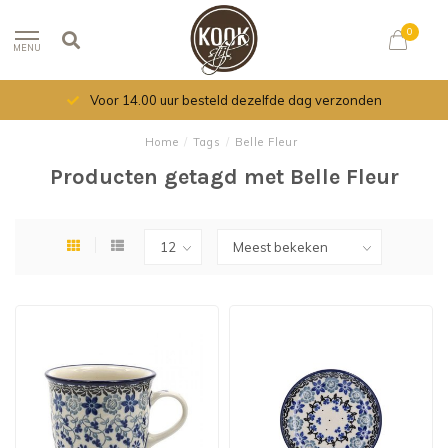
0
MENU
Voor 14.00 uur besteld dezelfde dag verzonden
Home
/
Tags
/
Belle Fleur
Producten getagd met Belle Fleur