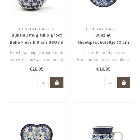
BUNZLAU CASTLE
BUNZLAU CASTLE
Bunzlau mug tulip groot
Bunzlau
Belle Fleur h 9 cm 330 ml
theetip/schoteltje 10 cm
voor theezakje Belle Fleur
Prachtige tulp-vormige mok
Dit ronde theetipje van
van Bunzlau Castle in motief
Bunzlau Castle is niet alleen
Belle Fleur. Inhoud 330m..
handig voor je gebruikte t..
€28,95
€10,95