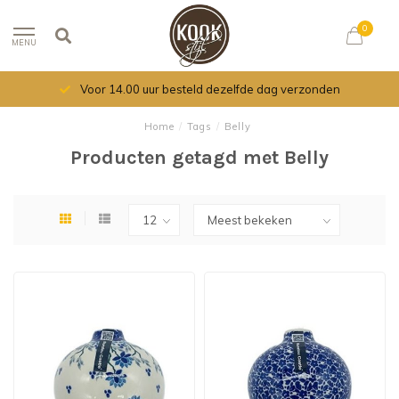
0
MENU
Voor 14.00 uur besteld dezelfde dag verzonden
Home
/
Tags
/
Belly
Producten getagd met Belly