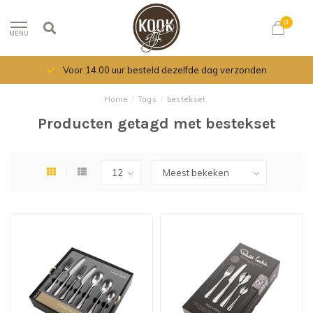
0
MENU
Voor 14.00 uur besteld dezelfde dag verzonden
Home
/
Tags
/
bestekset
Producten getagd met bestekset