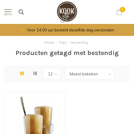
0
MENU
Voor 14.00 uur besteld dezelfde dag verzonden
Home
/
Tags
/
bestendig
Producten getagd met bestendig