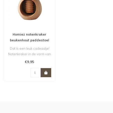
Homiez notenkraker
beukenhout paddestoel
Dat is een leuk cadeautje!
Notenkraker in de vorm van
een rode paddestoel met
€9,95
wi..