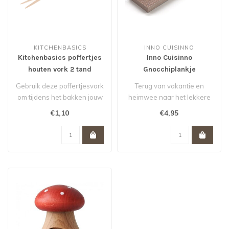
KITCHENBASICS
INNO CUISINNO
Kitchenbasics poffertjes
Inno Cuisinno
houten vork 2 tand
Gnocchiplankje
Gebruik deze poffertjesvork
Terug van vakantie en
om tijdens het bakken jouw
heimwee naar het lekkere
poffertjes om te draaien ..
eten daar? Maak zelf
€1,10
€4,95
eenvoudig jo..