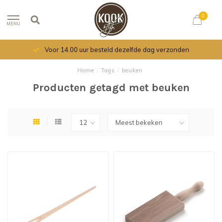
0
MENU
Voor 14.00 uur besteld dezelfde dag verzonden
Home
/
Tags
/
beuken
Producten getagd met beuken