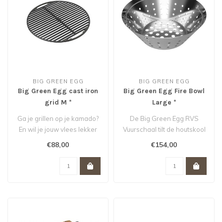
BIG GREEN EGG
BIG GREEN EGG
Big Green Egg cast iron
Big Green Egg Fire Bowl
grid M *
Large *
Ga je grillen op je kamado?
De Big Green Egg RVS
En wil je jouw vlees lekker
Vuurschaal tilt de houtskool
dichtschroeien? Of zo'n ..
snel uit de Egg en maakt het
€88,00
€154,00
..