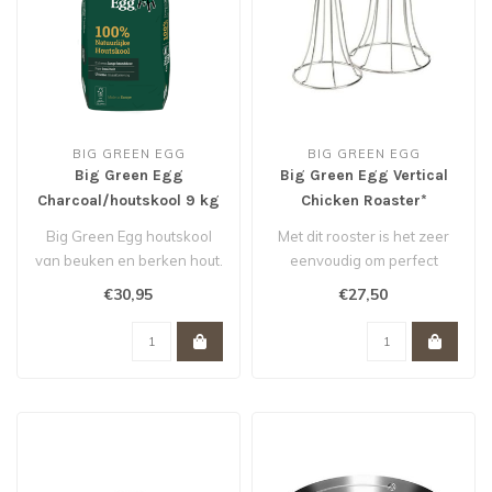
BIG GREEN EGG
BIG GREEN EGG
Big Green Egg
Big Green Egg Vertical
Charcoal/houtskool 9 kg
Chicken Roaster*
*
Big Green Egg houtskool
Met dit rooster is het zeer
van beuken en berken hout.
eenvoudig om perfect
Geschikt voor de grote
gegrilde kip of kalkoen te
€30,95
€27,50
modell..
bere..