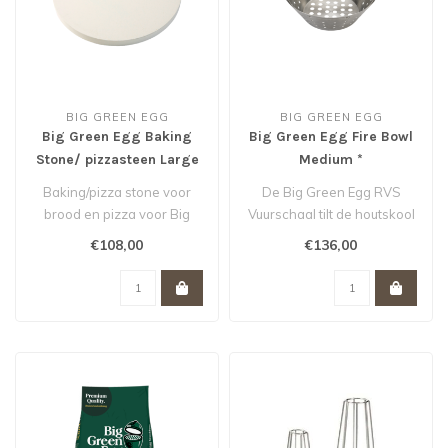
BIG GREEN EGG
BIG GREEN EGG
Big Green Egg Baking
Big Green Egg Fire Bowl
Stone/ pizzasteen Large
Medium *
36 cm *
Baking/pizza stone voor
De Big Green Egg RVS
brood en pizza voor Big
Vuurschaal tilt de houtskool
Green Egg Large...
snel uit de Egg en maakt het
€108,00
€136,00
s..