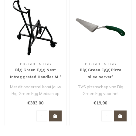
BIG GREEN EGG
BIG GREEN EGG
Big Green Egg Nest
Big Green Egg Pizza
Intreggrated Handler M *
slice server*
Met dit onderstel komt jouw
RVS pizzaschep van Big
Big Green Egg Medium op
Green Egg voor het
comfortabele kookhoogte
serveren van pizza, quiche,
€383,00
€19,90
te s..
taart en m..