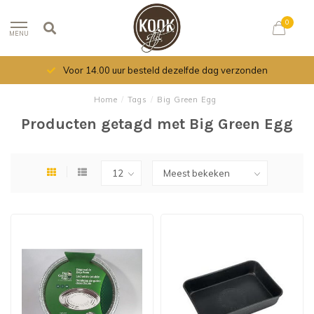
0
MENU
Voor 14.00 uur besteld dezelfde dag verzonden
Home
/
Tags
/
Big Green Egg
Producten getagd met Big Green Egg