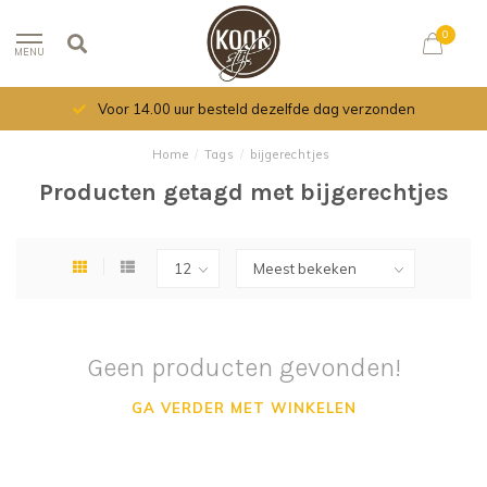
0
MENU
Voor 14.00 uur besteld dezelfde dag verzonden
Home
/
Tags
/
bijgerechtjes
Producten getagd met bijgerechtjes
Geen producten gevonden!
GA VERDER MET WINKELEN