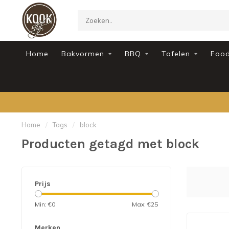
Home
Bakvormen
BBQ
Tafelen
Foo
Home
/
Tags
/
block
Producten getagd met block
Prijs
Min: €
0
Max: €
25
Merken