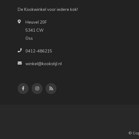
De Kookwinkel voor iedere kok!
Heuvel 20F
5341 CW
Oss
0412-486215
winkel@kookstijl.nl
© Cop