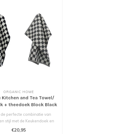
ORGANIC HOME
 Kitchen and Tea Towel/
k + theedoek Block Black
set van 2
 de perfecte combinatie van
 en stijl met de Keukendoek en
Theedo..
€20,95