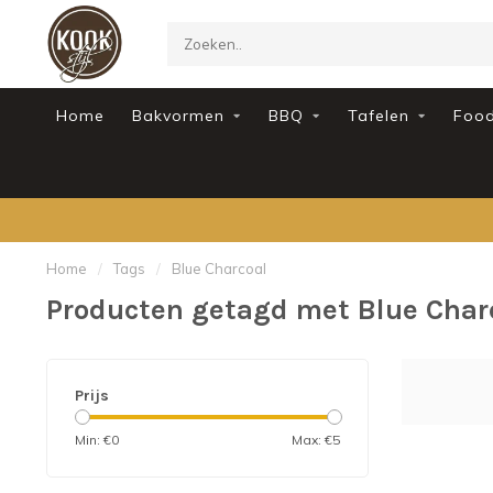
Home
Bakvormen
BBQ
Tafelen
Foo
Home
/
Tags
/
Blue Charcoal
Producten getagd met Blue Char
Prijs
Min: €
0
Max: €
5