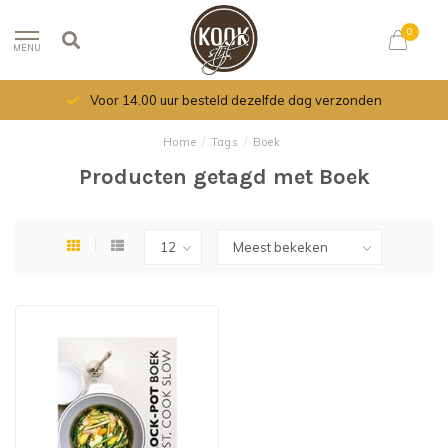
0
MENU
Voor 14.00 uur besteld dezelfde dag verzonden
Home
/
Tags
/
Boek
Producten getagd met Boek