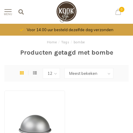
0
MENU
Voor 14.00 uur besteld dezelfde dag verzonden
Home
/
Tags
/
bombe
Producten getagd met bombe