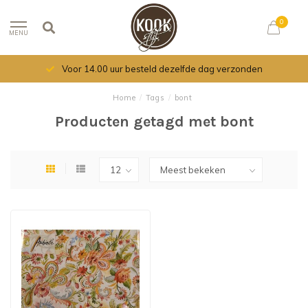
0
MENU
Voor 14.00 uur besteld dezelfde dag verzonden
Home
/
Tags
/
bont
Producten getagd met bont