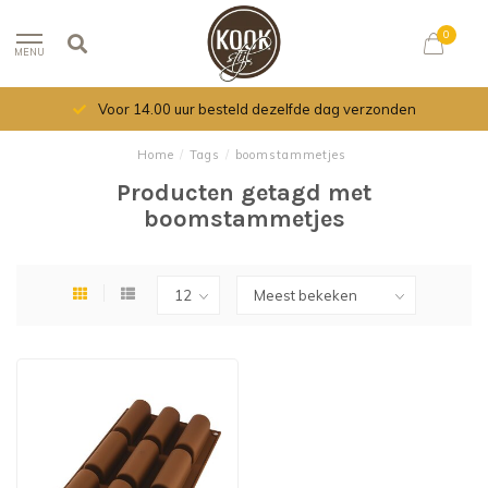
0
MENU
Voor 14.00 uur besteld dezelfde dag verzonden
Home
/
Tags
/
boomstammetjes
Producten getagd met
boomstammetjes