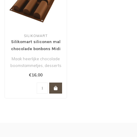
SILIKOMART
Silikomart siliconen mal
chocolade bonbons Midi
Buche
Maak heerlijke chocolade
boomstammetjes, desserts
of mousse met deze
€16,00
flexibele c..