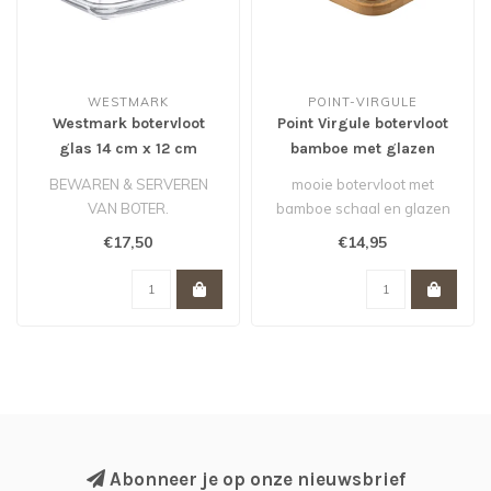
WESTMARK
POINT-VIRGULE
Westmark botervloot
Point Virgule botervloot
glas 14 cm x 12 cm
bamboe met glazen
deksel
BEWAREN & SERVEREN
mooie botervloot met
VAN BOTER.
bamboe schaal en glazen
VERHOOGD
deksel
€17,50
€14,95
BEWAARVLAK.
RELIËF OP DEKSEL OM
MAKKEL..
Abonneer je op onze nieuwsbrief