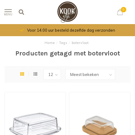
0
MENU
Voor 14.00 uur besteld dezelfde dag verzonden
Home
/
Tags
/
botervloot
Producten getagd met botervloot