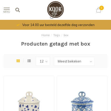
0
MENU
Voor 14.00 uur besteld dezelfde dag verzonden
Home
/
Tags
/
box
Producten getagd met box