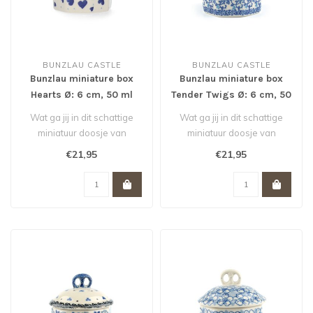
BUNZLAU CASTLE
BUNZLAU CASTLE
Bunzlau miniature box
Bunzlau miniature box
Hearts Ø: 6 cm, 50 ml
Tender Twigs Ø: 6 cm, 50
ml
Wat ga jij in dit schattige
Wat ga jij in dit schattige
miniatuur doosje van
miniatuur doosje van
Bunzlau doen? Een paar
Bunzlau doen? Een paar
€21,95
€21,95
bonbons,..
bonbons,..