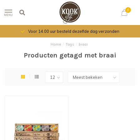
0
MENU
Voor 14.00 uur besteld dezelfde dag verzonden
Home
/
Tags
/
braai
Producten getagd met braai