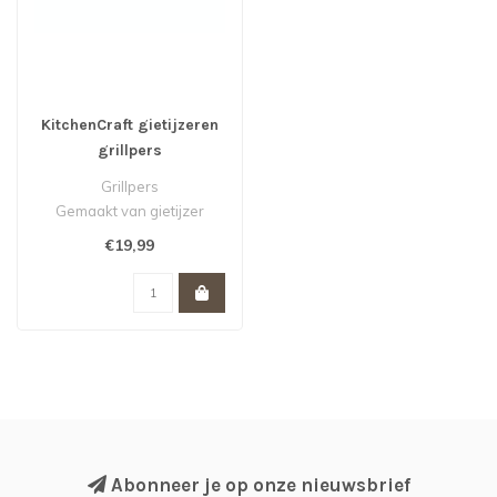
KitchenCraft gietijzeren
grillpers
Grillpers
Gemaakt van gietijzer
Afmetingen 21 cm x 11 cm x
€19,99
8 cm (8 x 4 x 3 inc..
Abonneer je op onze nieuwsbrief