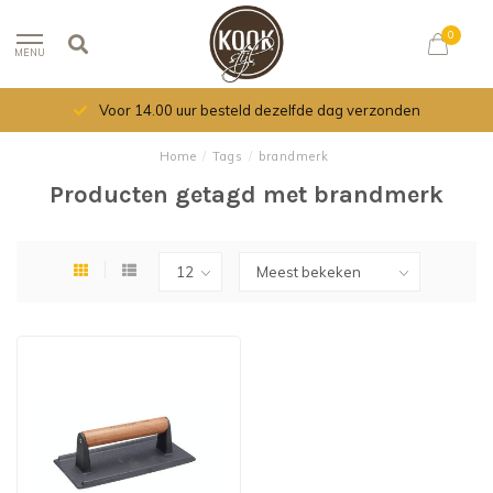
0
MENU
Voor 14.00 uur besteld dezelfde dag verzonden
Home
/
Tags
/
brandmerk
Producten getagd met brandmerk