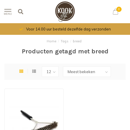
0
MENU
Voor 14.00 uur besteld dezelfde dag verzonden
Home
/
Tags
/
breed
Producten getagd met breed