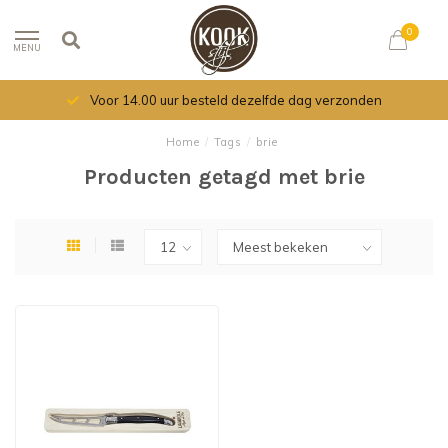
0
MENU
Voor 14.00 uur besteld dezelfde dag verzonden
Home
/
Tags
/
brie
Producten getagd met brie