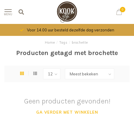
0
MENU
Voor 14.00 uur besteld dezelfde dag verzonden
Home
/
Tags
/
brochette
Producten getagd met brochette
Geen producten gevonden!
GA VERDER MET WINKELEN