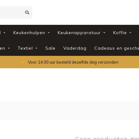
d
Keukenhulpen
Keukenapparatuur
Koffie
en
Textiel
Sale
Vaderdag
Cadeaus en gesch
Voor 14.00 uur besteld dezelfde dag verzonden