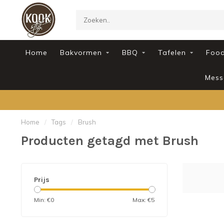
Home
Bakvormen
BBQ
Tafelen
Foo
Mess
Home
/
Tags
/
Brush
Producten getagd met Brush
Prijs
Min: €
0
Max: €
5