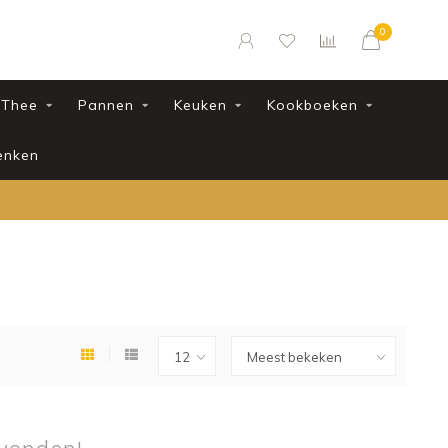
0
Thee
Pannen
Keuken
Kookboeken
enken