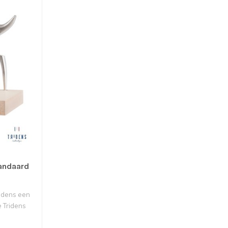
tandaard
ijdens een
e Tridens