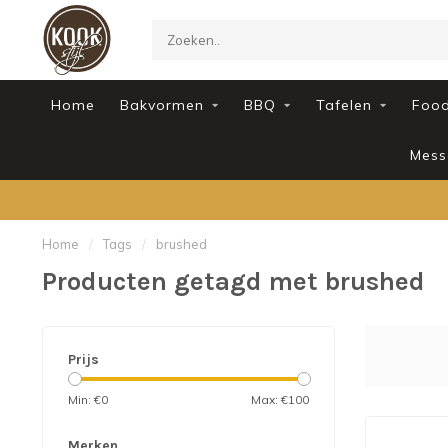
Home
Bakvormen
BBQ
Tafelen
Foo
Mess
Home
/
Tags
/
brushed
Producten getagd met brushed
Prijs
Min: €
0
Max: €
100
Merken