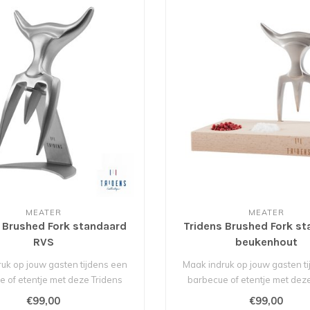
MEATER
MEATER
 Brushed Fork standaard
Tridens Brushed Fork s
RVS
beukenhout
uk op jouw gasten tijdens een
Maak indruk op jouw gasten t
 of etentje met deze Tridens
barbecue of etentje met dez
vlee..
vlee..
€99,00
€99,00