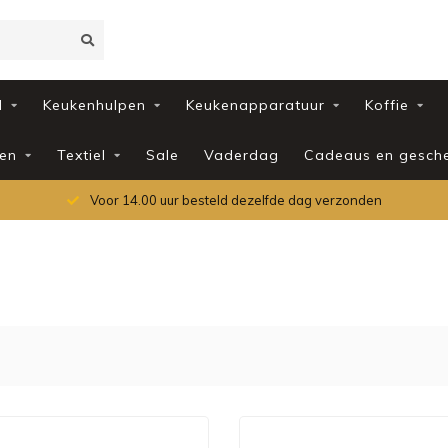
d
Keukenhulpen
Keukenapparatuur
Koffie
en
Textiel
Sale
Vaderdag
Cadeaus en gesch
Voor 14.00 uur besteld dezelfde dag verzonden