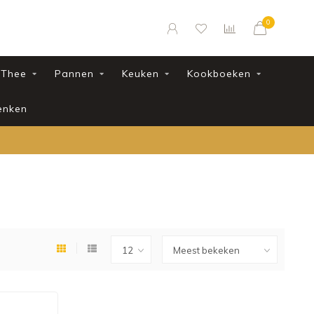
0
Thee
Pannen
Keuken
Kookboeken
enken