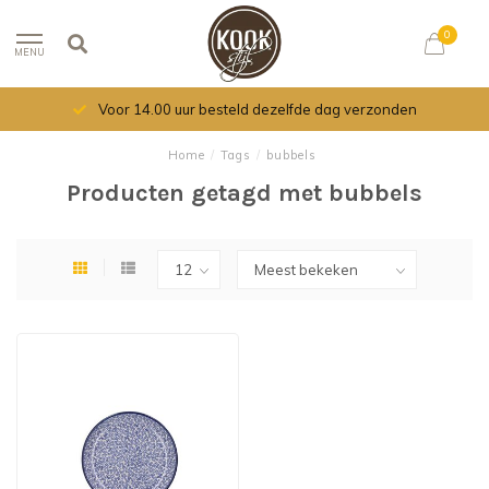
0
MENU
Voor 14.00 uur besteld dezelfde dag verzonden
Home
/
Tags
/
bubbels
Producten getagd met bubbels