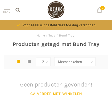
0
MENU
Voor 14.00 uur besteld dezelfde dag verzonden
Home
/
Tags
/
Bund Tray
Producten getagd met Bund Tray
Geen producten gevonden!
GA VERDER MET WINKELEN